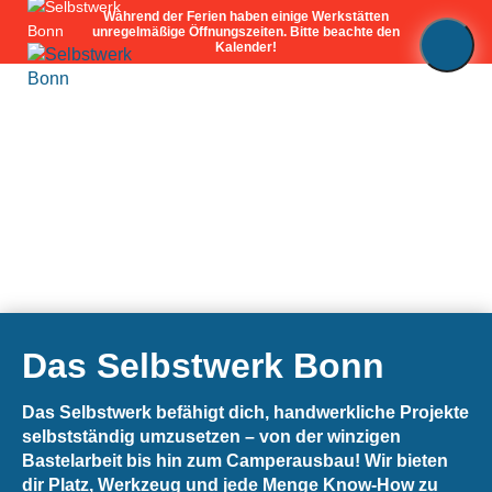
🪚
Werkstätten
🔥
Werkstatt-
Abo
🏷️
Preise
🔨
Workshops
Das Selbstwerk Bonn
📅
Kalender
Das Selbstwerk befähigt dich, handwerkliche Projekte
🎢
Fördermitgliedschaft
selbstständig umzusetzen – von der winzigen
Bastelarbeit bis hin zum Camperausbau! Wir bieten
💪🏽
Mitmachen
dir Platz, Werkzeug und jede Menge Know-How zu