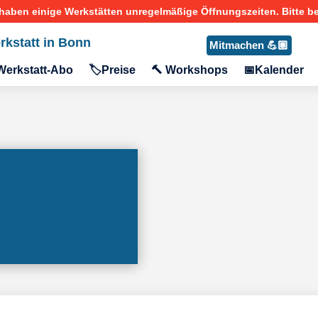
rkstatt in Bonn
Mitmachen 💪🏽
Werkstatt-Abo
🏷️Preise
🔨 Workshops
📅Kalender