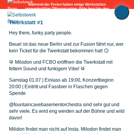
Twerkstatt #1
Hey there, funky party people.
🪚
Werkstätten
Beuel ist das neue Berlin und zur Fusion fährt nur, wer
🔥
kein Ticket für die Twerkstatt bekommen hat! 😏
Werkstatt-
Abo
🥁 Milodon und FCBO eröffnen die Twerkstatt mit
🏷️
fettem Sound und funkigem Vibe! 🥁
Preise
Samstag 01.07 | Einlass ab 19:00, Konzertbeginn
🔨
Workshops
20:00 | Eintritt und Fassbier in Flaschen gegen
Spende
📅
Kalender
@fountaincavebasementorchestra sind sehr gut und
sehr viele. Es wird eng werden auf der Bühne und wild
🎢
Fördermitgliedschaft
davor!
💪🏽
Milidon findet man nicht auf Insta. Milodon findet man
Mitmachen