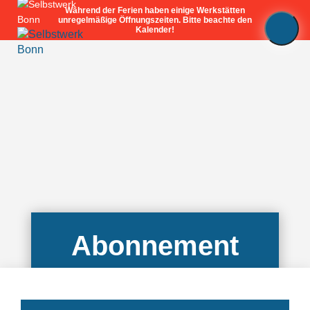
🪚
Werkstätten
🔥
Werkstatt-
Abo
🏷️
Preise
🔨
Workshops
📅
Kalender
Abonnement
🎢
Fördermitgliedschaft
💪🏽
Mitmachen